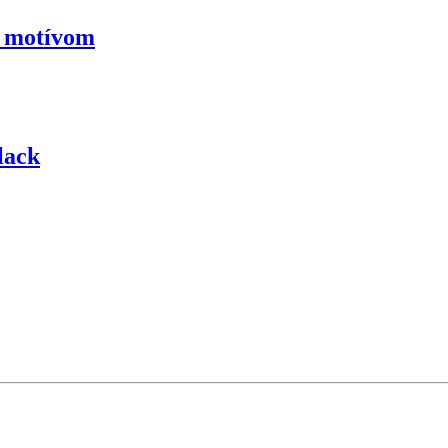
m motívom
lack