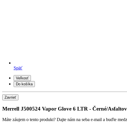
Späť
Veľkosť
Do košíka
Zavrieť
Merrell J500524 Vapor Glove 6 LTR - Černé/Asfaltov
Máte záujem o tento produkt? Dajte nám na seba e-mail a buďte medzi 