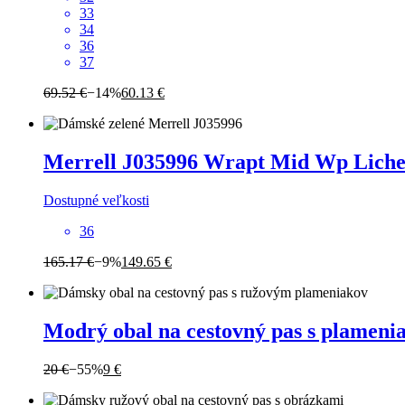
33
34
36
37
69.52 €
−14%
60.13 €
Merrell
J035996 Wrapt Mid Wp Lich
Dostupné veľkosti
36
165.17 €
−9%
149.65 €
Modrý obal na cestovný pas s plameni
20 €
−55%
9 €