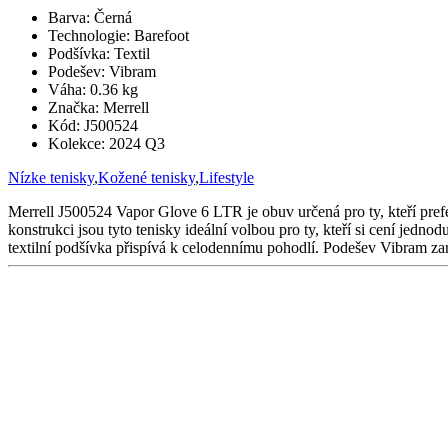
Barva:
Černá
Technologie:
Barefoot
Podšívka:
Textil
Podešev:
Vibram
Váha:
0.36 kg
Značka:
Merrell
Kód:
J500524
Kolekce:
2024 Q3
Nízke tenisky
,
Kožené tenisky
,
Lifestyle
Merrell J500524 Vapor Glove 6 LTR je obuv určená pro ty, kteří prefe
konstrukci jsou tyto tenisky ideální volbou pro ty, kteří si cení jed
textilní podšívka přispívá k celodennímu pohodlí. Podešev Vibram zaru