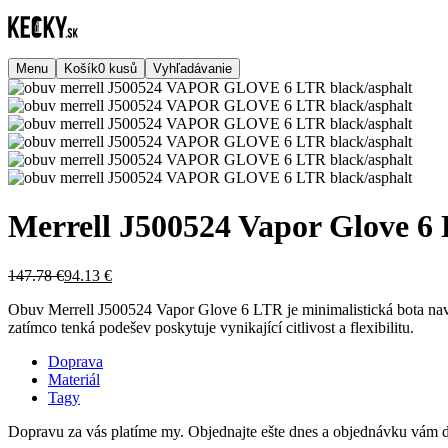
Menu
Košík
0
kusů
Vyhľadávanie
Merrell J500524 Vapor Glove 6 
147.78 €
94.13 €
Obuv Merrell J500524 Vapor Glove 6 LTR je minimalistická bota navrž
zatímco tenká podešev poskytuje vynikající citlivost a flexibilitu.
Doprava
Materiál
Tagy
Dopravu za vás platíme my. Objednajte ešte dnes a objednávku vám d