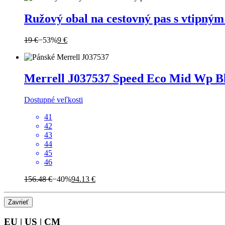
Ružový obal na cestovný pas s vtipný
19 €
−53%
9 €
Merrell
J037537 Speed Eco Mid Wp B
Dostupné veľkosti
41
42
43
44
45
46
156.48 €
−40%
94.13 €
Zavrieť
EU
|
US
|
CM