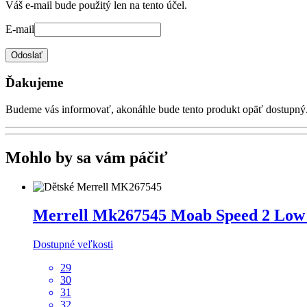
Váš e-mail bude použitý len na tento účel.
E-mail
Odoslať
Ďakujeme
Budeme vás informovať, akonáhle bude tento produkt opäť dostupný
Mohlo by sa vám páčiť
Merrell
Mk267545 Moab Speed 2 Low 
Dostupné veľkosti
29
30
31
32