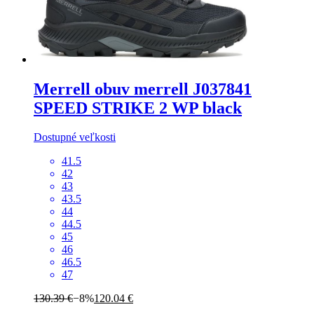
Merrell
obuv merrell J037841
SPEED STRIKE 2 WP black
Dostupné veľkosti
41.5
42
43
43.5
44
44.5
45
46
46.5
47
130.39 €
−8%
120.04 €