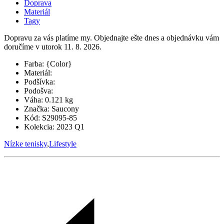
Doprava
Materiál
Tagy
Dopravu za vás platíme my. Objednajte ešte dnes a objednávku vám
doručíme v utorok 11. 8. 2026.
Farba:
{Color}
Materiál:
Podšívka:
Podošva:
Váha:
0.121 kg
Značka:
Saucony
Kód:
S29095-85
Kolekcia:
2023 Q1
Nízke tenisky
,
Lifestyle