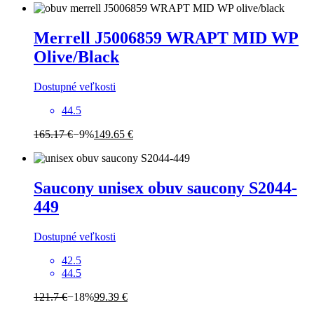
Merrell
J5006859 WRAPT MID WP
Olive/Black
Dostupné veľkosti
44.5
165.17 €
−9%
149.65 €
Saucony
unisex obuv saucony S2044-
449
Dostupné veľkosti
42.5
44.5
121.7 €
−18%
99.39 €