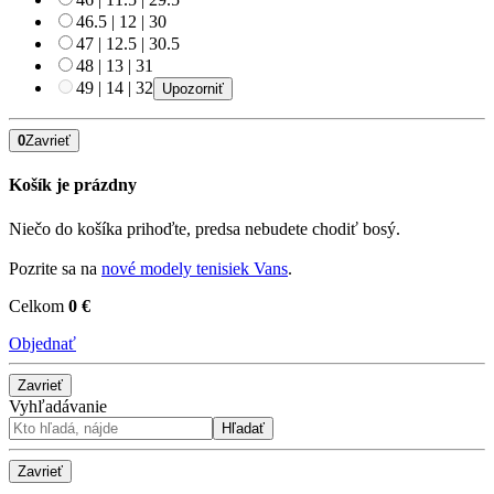
46.5
|
12
|
30
47
|
12.5
|
30.5
48
|
13
|
31
49
|
14
|
32
Upozorniť
0
Zavrieť
Košík je prázdny
Niečo do košíka prihoďte, predsa nebudete chodiť bosý.
Pozrite sa na
nové modely tenisiek Vans
.
Celkom
0 €
Objednať
Zavrieť
Vyhľadávanie
Hľadať
Zavrieť