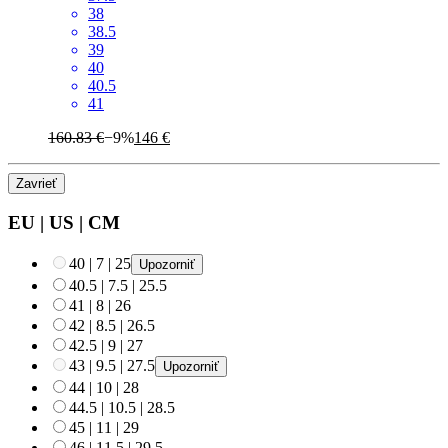
38
38.5
39
40
40.5
41
160.83 €
−9%
146 €
Zavrieť
EU
|
US
|
CM
40
|
7
|
25
Upozorniť
40.5
|
7.5
|
25.5
41
|
8
|
26
42
|
8.5
|
26.5
42.5
|
9
|
27
43
|
9.5
|
27.5
Upozorniť
44
|
10
|
28
44.5
|
10.5
|
28.5
45
|
11
|
29
46
|
11.5
|
29.5