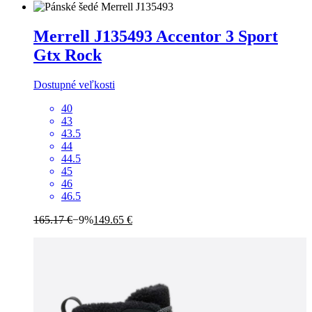
Merrell
J135493 Accentor 3 Sport
Gtx Rock
Dostupné veľkosti
40
43
43.5
44
44.5
45
46
46.5
165.17 €
−9%
149.65 €