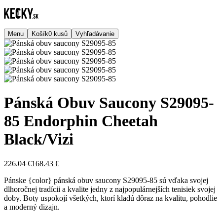
Menu
Košík
0
kusů
Vyhľadávanie
Pánská Obuv Saucony S29095-
85 Endorphin Cheetah
Black/Vizi
226.04 €
168.43 €
Pánske {color} pánská obuv saucony S29095-85 sú vďaka svojej
dlhoročnej tradícii a kvalite jedny z najpopulárnejších tenisiek svojej
doby. Boty uspokojí všetkých, ktorí kladú dôraz na kvalitu, pohodlie
a moderný dizajn.