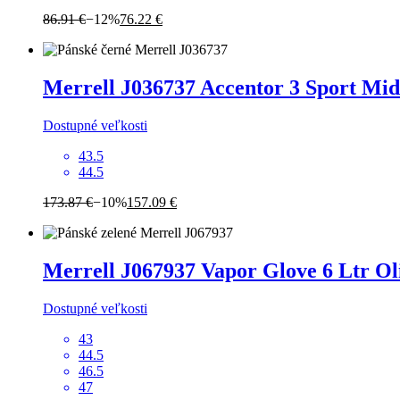
86.91 €
−12%
76.22 €
Merrell
J036737 Accentor 3 Sport Mid
Dostupné veľkosti
43.5
44.5
173.87 €
−10%
157.09 €
Merrell
J067937 Vapor Glove 6 Ltr Ol
Dostupné veľkosti
43
44.5
46.5
47