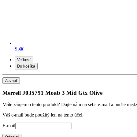
Späť
Veľkosť
Do košíka
Zavrieť
Merrell J035791 Moab 3 Mid Gtx Olive
Máte záujem o tento produkt? Dajte nám na seba e-mail a buďte medzi 
Váš e-mail bude použitý len na tento účel.
E-mail