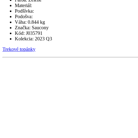
Materiál:
Podšívka:
Podošva:
Váha:
0.844 kg
Značka:
Saucony
Kód:
J035791
Kolekcia:
2023 Q3
Trekové topánky