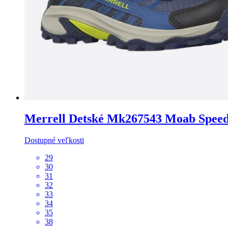
Merrell
Detské Mk267543 Moab Speed 
Dostupné veľkosti
29
30
31
32
33
34
35
38