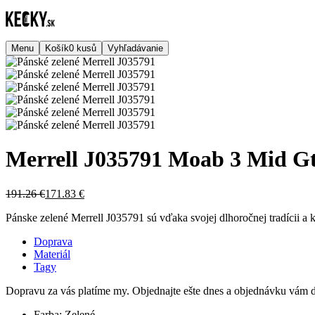
Menu
Košík
0
kusů
Vyhľadávanie
Merrell J035791 Moab 3 Mid Gt
191.26 €
171.83 €
Pánske zelené Merrell J035791 sú vďaka svojej dlhoročnej tradícii a k
Doprava
Materiál
Tagy
Dopravu za vás platíme my. Objednajte ešte dnes a objednávku vám d
Farba:
Zelené