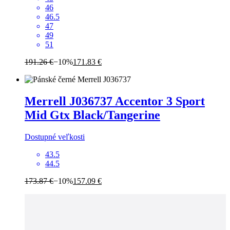
46
46.5
47
49
51
191.26 €
−10%
171.83 €
Merrell
J036737 Accentor 3 Sport
Mid Gtx Black/Tangerine
Dostupné veľkosti
43.5
44.5
173.87 €
−10%
157.09 €