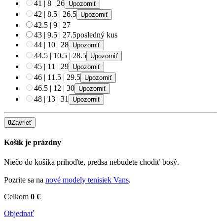
41
|
8
|
26
Upozorniť
42
|
8.5
|
26.5
Upozorniť
42.5
|
9
|
27
43
|
9.5
|
27.5
posledný kus
44
|
10
|
28
Upozorniť
44.5
|
10.5
|
28.5
Upozorniť
45
|
11
|
29
Upozorniť
46
|
11.5
|
29.5
Upozorniť
46.5
|
12
|
30
Upozorniť
48
|
13
|
31
Upozorniť
0
Zavrieť
Košík je prázdny
Niečo do košíka prihoďte, predsa nebudete chodiť bosý.
Pozrite sa na
nové modely tenisiek Vans
.
Celkom
0 €
Objednať