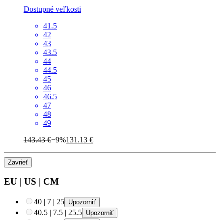
Dostupné veľkosti
41.5
42
43
43.5
44
44.5
45
46
46.5
47
48
49
143.43 €
−9%
131.13 €
Zavrieť
EU
|
US
|
CM
40
|
7
|
25
Upozorniť
40.5
|
7.5
|
25.5
Upozorniť