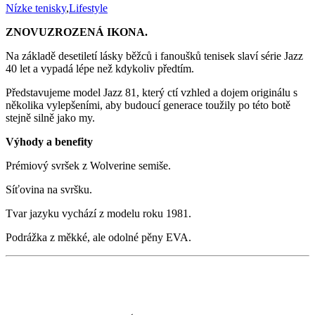
Nízke tenisky
,
Lifestyle
ZNOVUZROZENÁ IKONA
.
Na základě desetiletí lásky běžců i fanoušků tenisek slaví série Jazz
40 let a vypadá lépe než kdykoliv předtím.
Představujeme model Jazz 81, který ctí vzhled a dojem originálu s
několika vylepšeními, aby budoucí generace toužily po této botě
stejně silně jako my.
Výhody a benefity
Prémiový svršek z Wolverine semiše.
Síťovina na svršku.
Tvar jazyku vychází z modelu roku 1981.
Podrážka z měkké, ale odolné pěny EVA.