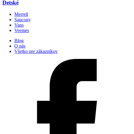
Detské
Merrell
Saucony
Vans
Veemes
Blog
O nás
Všetko pre zákazníkov