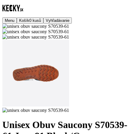
Menu
Košík
0
kusů
Vyhľadávanie
Unisex Obuv Saucony S70539-