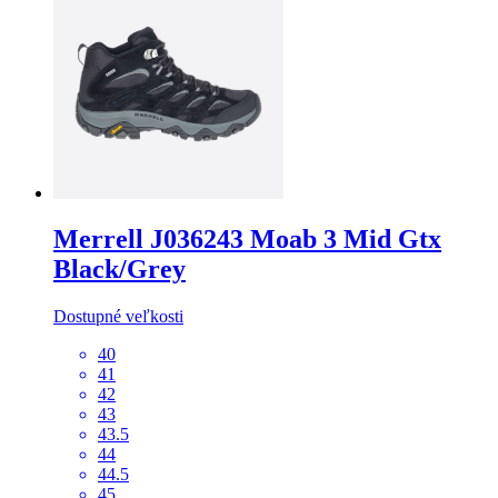
Merrell
J036243 Moab 3 Mid Gtx
Black/Grey
Dostupné veľkosti
40
41
42
43
43.5
44
44.5
45