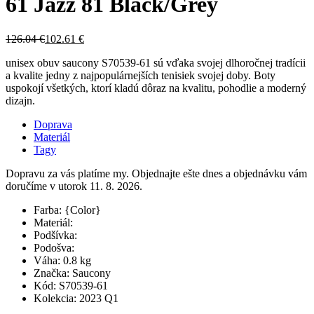
61 Jazz 81 Black/Grey
126.04 €
102.61 €
unisex obuv saucony S70539-61 sú vďaka svojej dlhoročnej tradícii
a kvalite jedny z najpopulárnejších tenisiek svojej doby. Boty
uspokojí všetkých, ktorí kladú dôraz na kvalitu, pohodlie a moderný
dizajn.
Doprava
Materiál
Tagy
Dopravu za vás platíme my. Objednajte ešte dnes a objednávku vám
doručíme v utorok 11. 8. 2026.
Farba:
{Color}
Materiál:
Podšívka:
Podošva:
Váha:
0.8 kg
Značka:
Saucony
Kód:
S70539-61
Kolekcia:
2023 Q1