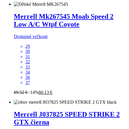
Merrell
Mk267545 Moab Speed 2
Low A/C Wtpf Coyote
Dostupné veľkosti
29
30
31
32
33
34
36
37
69.52 €
−14%
60.13 €
Merrell
J037825 SPEED STRIKE 2
GTX čierna