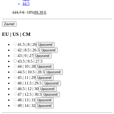
44.5
121.7 €
−18%
99.39 €
Zavrieť
EU
|
US
|
CM
41.5
|
8
|
26
Upozorniť
42
|
8.5
|
26.5
Upozorniť
43
|
9
|
27
Upozorniť
43.5
|
9.5
|
27.5
44
|
10
|
28
Upozorniť
44.5
|
10.5
|
28.5
Upozorniť
45
|
11
|
29
Upozorniť
46
|
11.5
|
29.5
Upozorniť
46.5
|
12
|
30
Upozorniť
47
|
12.5
|
30.5
Upozorniť
48
|
13
|
31
Upozorniť
49
|
14
|
32
Upozorniť