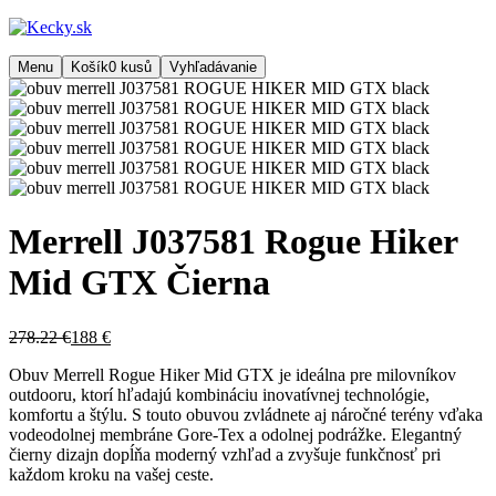
Menu
Košík
0
kusů
Vyhľadávanie
Merrell J037581 Rogue Hiker
Mid GTX Čierna
278.22 €
188 €
Obuv Merrell Rogue Hiker Mid GTX je ideálna pre milovníkov
outdooru, ktorí hľadajú kombináciu inovatívnej technológie,
komfortu a štýlu. S touto obuvou zvládnete aj náročné terény vďaka
vodeodolnej membráne Gore-Tex a odolnej podrážke. Elegantný
čierny dizajn dopĺňa moderný vzhľad a zvyšuje funkčnosť pri
každom kroku na vašej ceste.