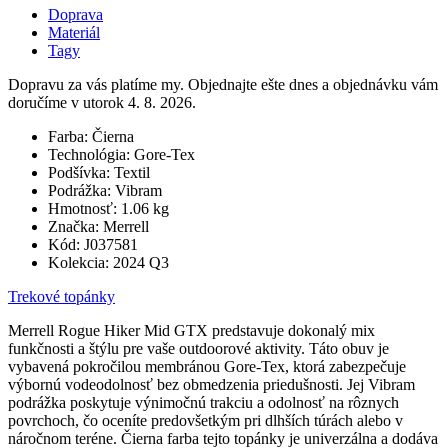
Doprava
Materiál
Tagy
Dopravu za vás platíme my. Objednajte ešte dnes a objednávku vám
doručíme v utorok 4. 8. 2026.
Farba:
Čierna
Technológia:
Gore-Tex
Podšívka:
Textil
Podrážka:
Vibram
Hmotnosť:
1.06 kg
Značka:
Merrell
Kód:
J037581
Kolekcia:
2024 Q3
Trekové topánky
Merrell Rogue Hiker Mid GTX predstavuje dokonalý mix
funkčnosti a štýlu pre vaše outdoorové aktivity. Táto obuv je
vybavená pokročilou membránou Gore-Tex, ktorá zabezpečuje
výbornú vodeodolnosť bez obmedzenia priedušnosti. Jej Vibram
podrážka poskytuje výnimočnú trakciu a odolnosť na rôznych
povrchoch, čo oceníte predovšetkým pri dlhších túrách alebo v
náročnom teréne. Čierna farba tejto topánky je univerzálna a dodáva