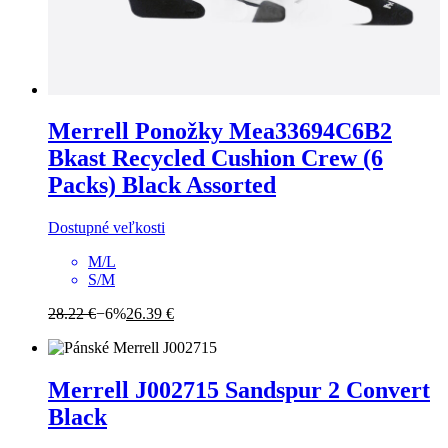
Merrell
Ponožky Mea33694C6B2
Bkast Recycled Cushion Crew (6
Packs) Black Assorted
Dostupné veľkosti
M/L
S/M
28.22 €
−6%
26.39 €
Merrell
J002715 Sandspur 2 Convert
Black