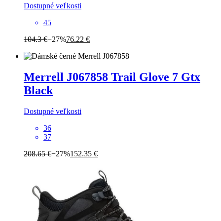
Dostupné veľkosti
45
104.3 €
−27%
76.22 €
Merrell
J067858 Trail Glove 7 Gtx
Black
Dostupné veľkosti
36
37
208.65 €
−27%
152.35 €