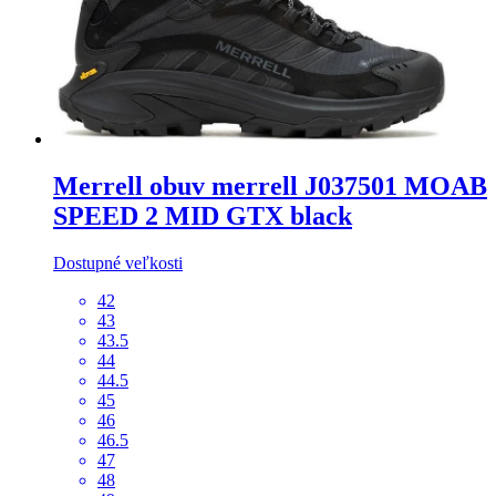
Merrell
obuv merrell J037501 MOAB
SPEED 2 MID GTX black
Dostupné veľkosti
42
43
43.5
44
44.5
45
46
46.5
47
48