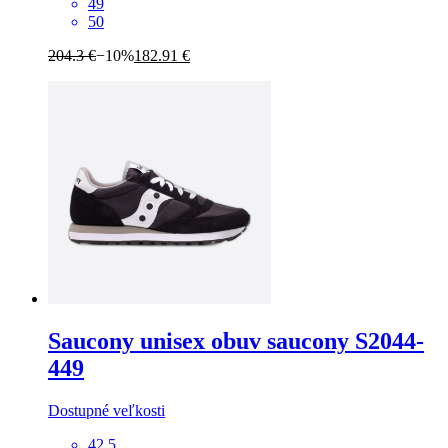
49
50
204.3 €
−10%
182.91 €
Saucony
unisex obuv saucony S2044-
449
Dostupné veľkosti
42.5