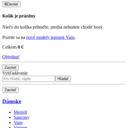
0
Zavrieť
Košík je prázdny
Niečo do košíka prihoďte, predsa nebudete chodiť bosý.
Pozrite sa na
nové modely tenisiek Vans
.
Celkom
0 €
Objednať
Zavrieť
Vyhľadávanie
Hľadať
Zavrieť
Dámske
Merrell
Saucony
Vans
Veemes