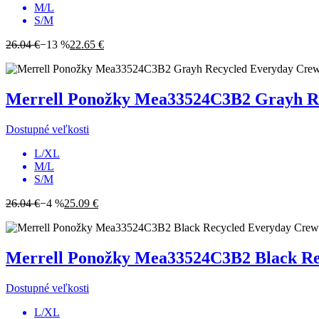
M/L
S/M
26.04 €
−13 %
22.65 €
Merrell
Ponožky Mea33524C3B2 Grayh Rec
Dostupné veľkosti
L/XL
M/L
S/M
26.04 €
−4 %
25.09 €
Merrell
Ponožky Mea33524C3B2 Black Rec
Dostupné veľkosti
L/XL