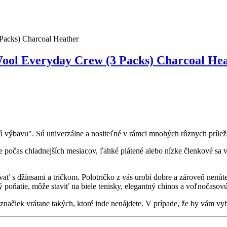
l Everyday Crew (3 Packs) Charcoal Hea
 výbavu". Sú univerzálne a nositeľné v rámci mnohých rôznych príleži
počas chladnejších mesiacov, ľahké plátené alebo nízke členkové sa vá
ať s džínsami a tričkom. Polotričko z vás urobí dobre a zároveň nenút
 poňatie, môže staviť na biele tenisky, elegantný chinos a voľnočasov
načiek vrátane takých, ktoré inde nenájdete. V prípade, že by vám vyb