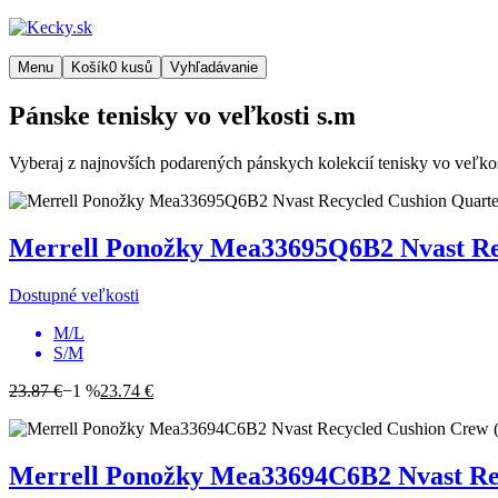
Menu
Košík
0
kusů
Vyhľadávanie
Pánske tenisky vo veľkosti s.m
Vyberaj z najnovších podarených pánskych kolekcií tenisky vo veľkosti
Merrell
Ponožky Mea33695Q6B2 Nvast Recy
Dostupné veľkosti
M/L
S/M
23.87 €
−1 %
23.74 €
Merrell
Ponožky Mea33694C6B2 Nvast Recy