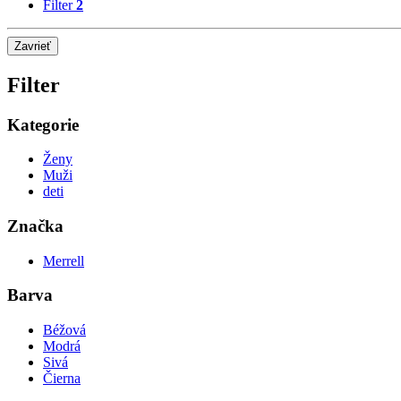
Filter
2
Zavrieť
Filter
Kategorie
Ženy
Muži
deti
Značka
Merrell
Barva
Béžová
Modrá
Sivá
Čierna