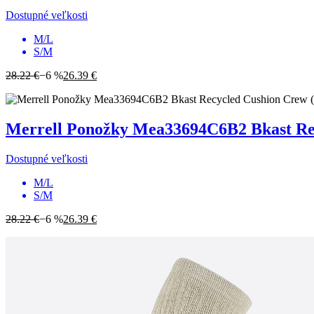
Dostupné veľkosti
M/L
S/M
28.22 €
−6 %
26.39 €
Merrell
Ponožky Mea33694C6B2 Bkast Recy
Dostupné veľkosti
M/L
S/M
28.22 €
−6 %
26.39 €