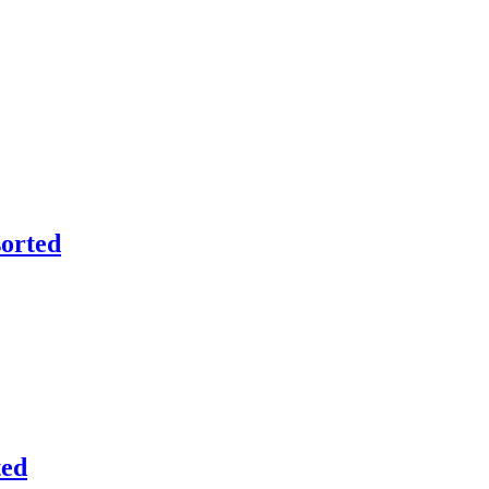
orted
ted