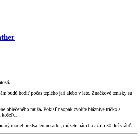
ther
tostí.
m budú hodiť počas teplého jari alebo v lete. Značkové tenisky sú
ene oblečeného muža. Pokiaľ naopak zvolíte bláznivé tričko s
ú košeľu.
raný model predsa len nesadol, môžete nám ho až do 30 dní vrátiť.