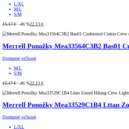
L/XL
M/L
S/M
15.17 €
−-46 %
22.13 €
Merrell
Ponožky Mea33564C3B2 Bas01 Cush
Dostupné veľkosti
M/L
S/M
15.17 €
−-46 %
22.13 €
Merrell
Ponožky Mea33529C1B4 Lttan Zon
Dostupné veľkosti
L/XL