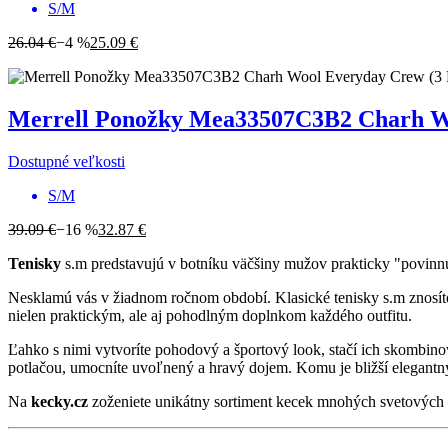
S/M
26.04 €
−4 %
25.09 €
Merrell
Ponožky Mea33507C3B2 Charh Woo
Dostupné veľkosti
S/M
39.09 €
−16 %
32.87 €
Tenisky
s.m predstavujú v botníku väčšiny mužov prakticky "povinnú
Nesklamú vás v žiadnom ročnom období. Klasické tenisky s.m znosíte 
nielen praktickým, ale aj pohodlným doplnkom každého outfitu.
Ľahko s nimi vytvoríte pohodový a športový look, stačí ich skombinov
potlačou, umocníte uvoľnený a hravý dojem. Komu je bližší elegantný
Na
kecky.cz
zoženiete unikátny sortiment kecek mnohých svetových z